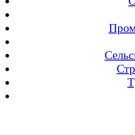
О
Пром
Сельс
Стр
Т