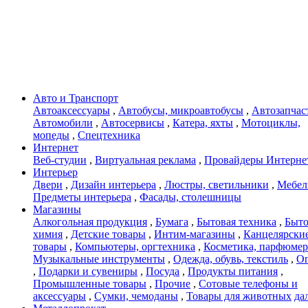
Авто и Транспорт
Автоаксессуары
,
Автобусы, микроавтобусы
,
Автозапчас
Автомобили
,
Автосервисы
,
Катера, яхты
,
Мотоциклы,
мопеды
,
Спецтехника
Интернет
Веб-студии
,
Виртуальная реклама
,
Провайдеры Интерне
Интерьер
Двери
,
Дизайн интерьера
,
Люстры, светильники
,
Мебел
Предметы интерьера
,
Фасады, столешницы
Магазины
Алкогольная продукция
,
Бумага
,
Бытовая техника
,
Быто
химия
,
Детские товары
,
Интим-магазины
,
Канцелярски
товары
,
Компьютеры, оргтехника
,
Косметика, парфюмер
Музыкальные инструменты
,
Одежда, обувь, текстиль
,
О
,
Подарки и сувениры
,
Посуда
,
Продукты питания
,
Промышленные товары
,
Прочие
,
Сотовые телефоны и
аксессуары
,
Сумки, чемоданы
,
Товары для животных
дал