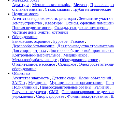
Металлопрокат
Арматура
,
Металические шкафы
,
Метизы
,
Проволока, с
стальные канаты
,
Сталь, сплавы
,
Трубы металлические
Недвижимость
Агентства недвижимости, риелторы
,
Земельные участки
Землеустройство
,
Квартиры
,
Офисы, офисные помещен
Прочая недвижимость
,
Склады, складские помещения
,
Частные дома, жакты, коттеджи
Оборудование
Банковское, охранное
,
Буровое
,
Газовое
,
Деревообрабатывающее
,
Для производства стройматери
Для спорта, отдыха
,
Для торговой, пищевой промышлен
Контрольно-измерительное
,
Медицинское
,
Металлообрабатывающее
,
Оборудование-разное
,
Отопительное, насосное
,
Складское
,
Электросветотехни
оборудование
Общество
Агентства знакомств
,
Детские сады
,
Доски объявлений
,
ЗАГСы
,
Медицина
,
Муниципальные организации
,
Пар
Поликлиники
,
Правоохранительные органы
,
Религия
,
Ритуальные услуги
,
СМИ
,
Специализированные детски
учреждения
,
Спорт, здоровье
,
Фонды пожертвования
,
Ш