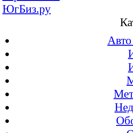
Ка
Авто
М
Мет
Нед
Об