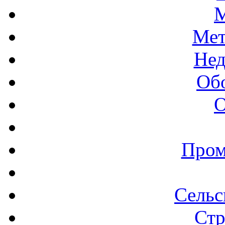
М
Мет
Нед
Об
О
Пром
Сельс
Стр