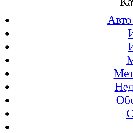
Ка
Авто
М
Мет
Нед
Об
О