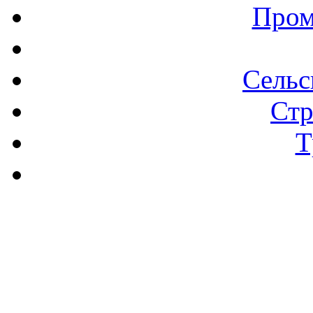
Пром
Сельс
Стр
Т