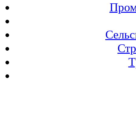
Пром
Сельс
Стр
Т