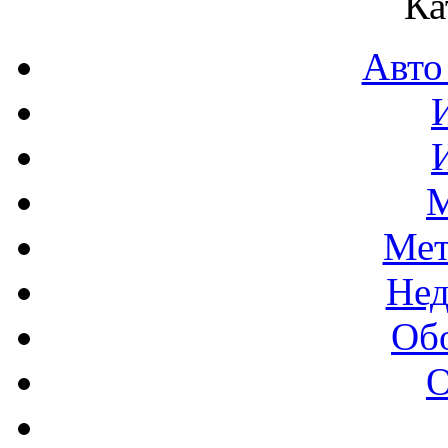
Ка
Авто
М
Мет
Нед
Об
О