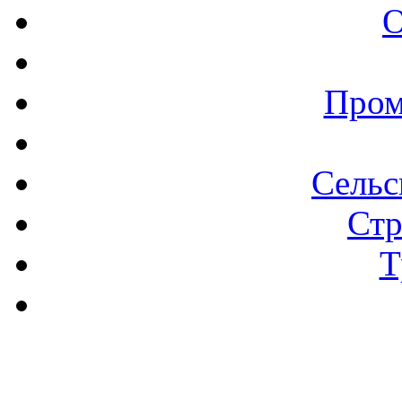
О
Пром
Сельс
Стр
Т