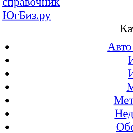
Ка
Авто
М
Мет
Нед
Об