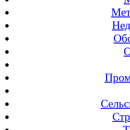
Мет
Нед
Об
О
Пром
Сельс
Стр
Т