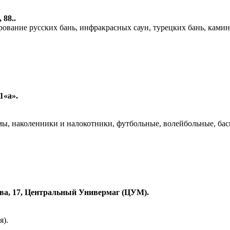
 88..
рование русских бань, инфракрасных саун, турецких бань, камин
1«а».
мы, наколенники и налокотники, футбольные, волейбольные, ба
ева, 17, Центральный Универмаг (ЦУМ).
я).