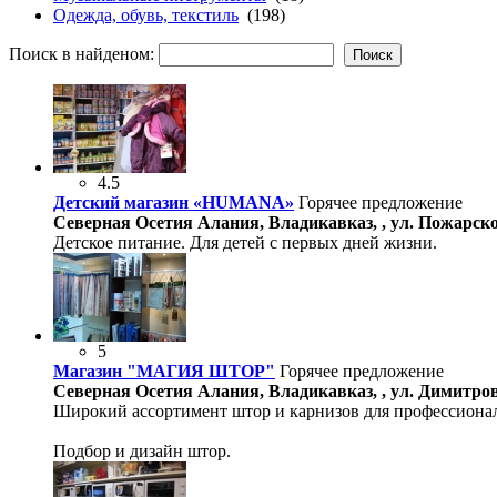
Одежда, обувь, текстиль
(198)
Поиск в найденом:
4.5
Детский магазин «HUMANA»
Горячее предложение
Северная Осетия Алания, Владикавказ, , ул. Пожарског
Детское питание. Для детей c первых дней жизни.
5
Магазин "МАГИЯ ШТОР"
Горячее предложение
Северная Осетия Алания, Владикавказ, , ул. Димитров
Широкий ассортимент штор и карнизов для профессионал
Подбор и дизайн штор.