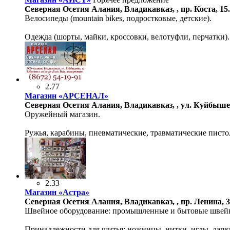
Северная Осетия Алания, Владикавказ, , пр. Коста, 15.
Велосипеды (mountain bikes, подростковые, детские).
Одежда (шорты, майки, кроссовки, велотуфли, перчатки).
2.77
Магазин «АРСЕНАЛ»
Северная Осетия Алания, Владикавказ, , ул. Куйбышев
Оружейный магазин.
Ружья, карабины, пневматические, травматические писто
2.33
Магазин «Астра»
Северная Осетия Алания, Владикавказ, , пр. Ленина, 
Швейное оборудование: промышленные и бытовые швейн
Принадлежности для шитья: ножницы, нитки, иглы, лапк