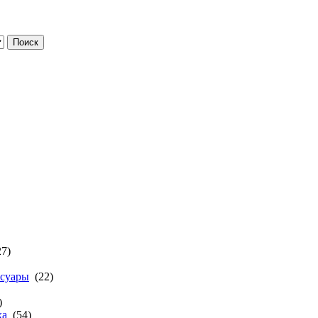
7)
ссуары
(22)
)
ха
(54)