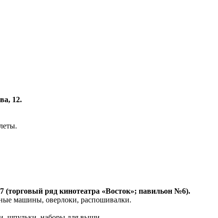
а, 12.
леты.
37 (торговый ряд кинотеатра «Восток»; павильон №6).
ые машины, оверлоки, распошивалки.
и, шпульки, наборы для выши