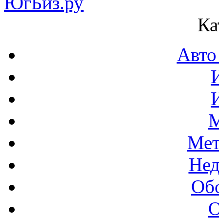
Ка
Авто
М
Мет
Нед
Об
О