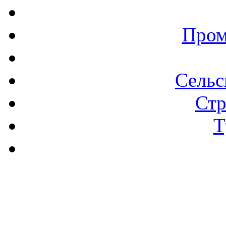
Пром
Сельс
Стр
Т