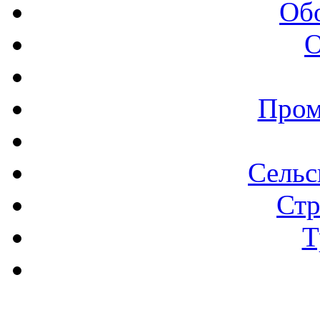
Об
О
Пром
Сельс
Стр
Т