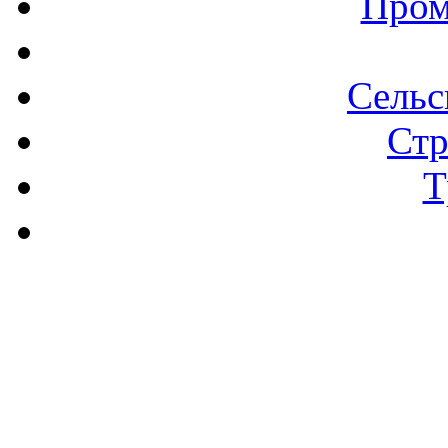
Пром
Сельс
Стр
Т