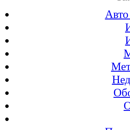
Авто
М
Мет
Нед
Об
О