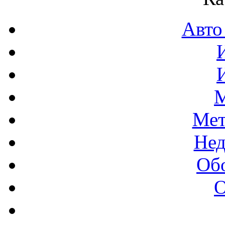
Авто
М
Мет
Нед
Об
О