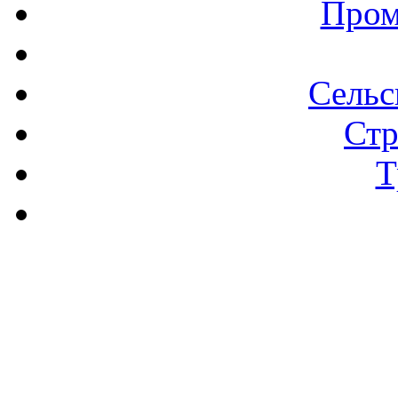
Пром
Сельс
Стр
Т