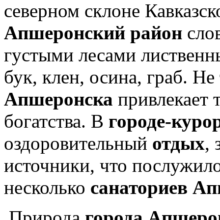
северном склоне Кавказск
Апшеронский район
слов
густыми лесами лиственны
бук, клен, осина, граб. Н
Апшеронска
привлекает т
богатства. В
городе-куро
оздоровительный
отдых
,
источники, что послужил
несколько
санаториев А
Природа
города Апшеро