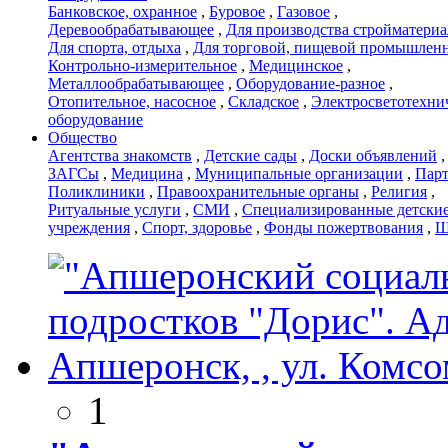
Банковское, охранное
,
Буровое
,
Газовое
,
Деревообрабатывающее
,
Для производства стройматери
Для спорта, отдыха
,
Для торговой, пищевой промышлен
Контрольно-измерительное
,
Медицинское
,
Металлообрабатывающее
,
Оборудование-разное
,
Отопительное, насосное
,
Складское
,
Электросветотехни
оборудование
Общество
Агентства знакомств
,
Детские сады
,
Доски объявлений
,
ЗАГСы
,
Медицина
,
Муниципальные организации
,
Пар
Поликлиники
,
Правоохранительные органы
,
Религия
,
Ритуальные услуги
,
СМИ
,
Специализированные детски
учреждения
,
Спорт, здоровье
,
Фонды пожертвования
,
Ш
1