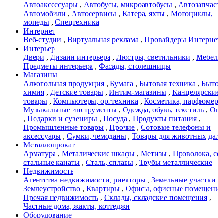
Автоаксессуары
,
Автобусы, микроавтобусы
,
Автозапчас
Автомобили
,
Автосервисы
,
Катера, яхты
,
Мотоциклы,
мопеды
,
Спецтехника
Интернет
Веб-студии
,
Виртуальная реклама
,
Провайдеры Интерне
Интерьер
Двери
,
Дизайн интерьера
,
Люстры, светильники
,
Мебел
Предметы интерьера
,
Фасады, столешницы
Магазины
Алкогольная продукция
,
Бумага
,
Бытовая техника
,
Быто
химия
,
Детские товары
,
Интим-магазины
,
Канцелярски
товары
,
Компьютеры, оргтехника
,
Косметика, парфюмер
Музыкальные инструменты
,
Одежда, обувь, текстиль
,
О
,
Подарки и сувениры
,
Посуда
,
Продукты питания
,
Промышленные товары
,
Прочие
,
Сотовые телефоны и
аксессуары
,
Сумки, чемоданы
,
Товары для животных
дал
Металлопрокат
Арматура
,
Металические шкафы
,
Метизы
,
Проволока, с
стальные канаты
,
Сталь, сплавы
,
Трубы металлические
Недвижимость
Агентства недвижимости, риелторы
,
Земельные участки
Землеустройство
,
Квартиры
,
Офисы, офисные помещен
Прочая недвижимость
,
Склады, складские помещения
,
Частные дома, жакты, коттеджи
Оборудование