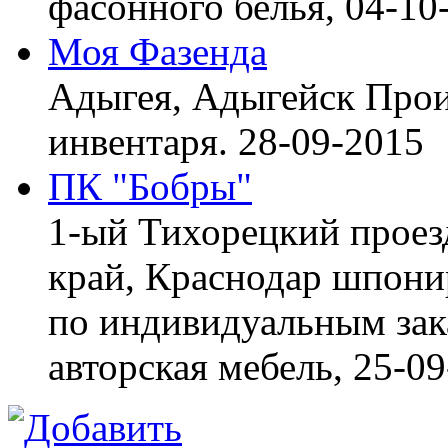
фасонного белья,
04-10
Моя Фазенда
Адыгея, Адыгейск
Прои
инвентаря.
28-09-2015
ПК "Бобры"
1-ый Тихорецкий проез
край, Краснодар
шпонир
по индивидуальным зака
авторская мебель,
25-09