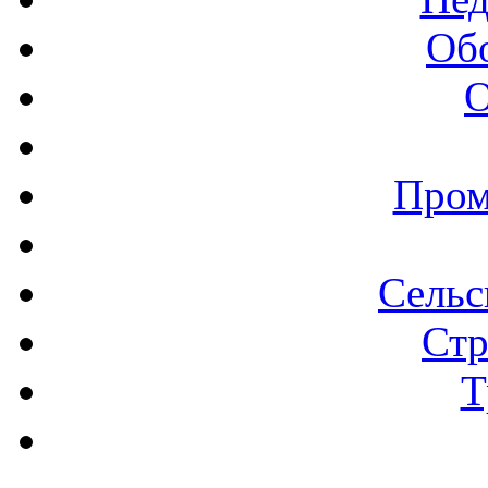
Об
О
Пром
Сельс
Стр
Т