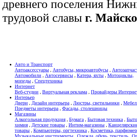
древнего поселения Нижн
трудовой славы
г. Майск
Авто и Транспорт
Автоаксессуары
,
Автобусы, микроавтобусы
,
Автозапчас
Автомобили
,
Автосервисы
,
Катера, яхты
,
Мотоциклы,
мопеды
,
Спецтехника
Интернет
Веб-студии
,
Виртуальная реклама
,
Провайдеры Интерне
Интерьер
Двери
,
Дизайн интерьера
,
Люстры, светильники
,
Мебел
Предметы интерьера
,
Фасады, столешницы
Магазины
Алкогольная продукция
,
Бумага
,
Бытовая техника
,
Быто
химия
,
Детские товары
,
Интим-магазины
,
Канцелярски
товары
,
Компьютеры, оргтехника
,
Косметика, парфюмер
Музыкальные инструменты
,
Одежда, обувь, текстиль
,
О