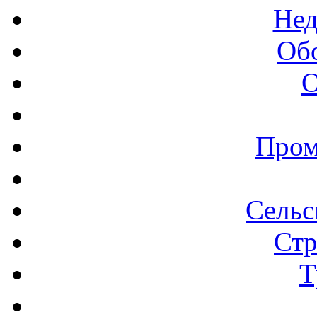
Нед
Об
О
Пром
Сельс
Стр
Т