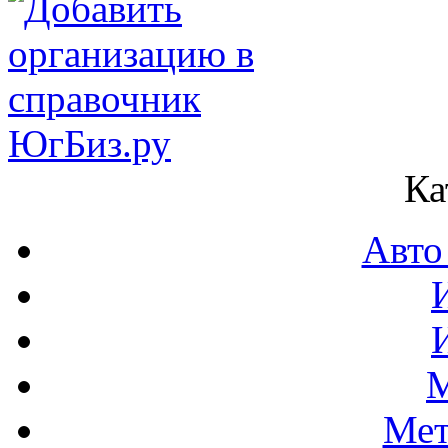
Ка
Авто
М
Мет