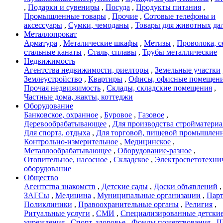
,
Подарки и сувениры
,
Посуда
,
Продукты питания
,
Промышленные товары
,
Прочие
,
Сотовые телефоны и
аксессуары
,
Сумки, чемоданы
,
Товары для животных
дал
Металлопрокат
Арматура
,
Металические шкафы
,
Метизы
,
Проволока, с
стальные канаты
,
Сталь, сплавы
,
Трубы металлические
Недвижимость
Агентства недвижимости, риелторы
,
Земельные участки
Землеустройство
,
Квартиры
,
Офисы, офисные помещен
Прочая недвижимость
,
Склады, складские помещения
,
Частные дома, жакты, коттеджи
Оборудование
Банковское, охранное
,
Буровое
,
Газовое
,
Деревообрабатывающее
,
Для производства стройматери
Для спорта, отдыха
,
Для торговой, пищевой промышлен
Контрольно-измерительное
,
Медицинское
,
Металлообрабатывающее
,
Оборудование-разное
,
Отопительное, насосное
,
Складское
,
Электросветотехни
оборудование
Общество
Агентства знакомств
,
Детские сады
,
Доски объявлений
,
ЗАГСы
,
Медицина
,
Муниципальные организации
,
Пар
Поликлиники
,
Правоохранительные органы
,
Религия
,
Ритуальные услуги
,
СМИ
,
Специализированные детски
учреждения
,
Спорт, здоровье
,
Фонды пожертвования
,
Ш