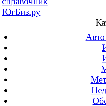
Ка
Авто
М
Мет
Нед
Об