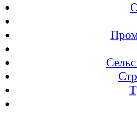
О
Пром
Сельс
Стр
Т