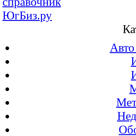
Ка
Авто
М
Мет
Нед
Об