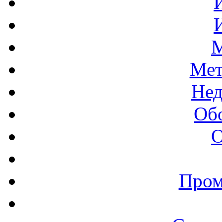
М
Мет
Нед
Об
О
Пром