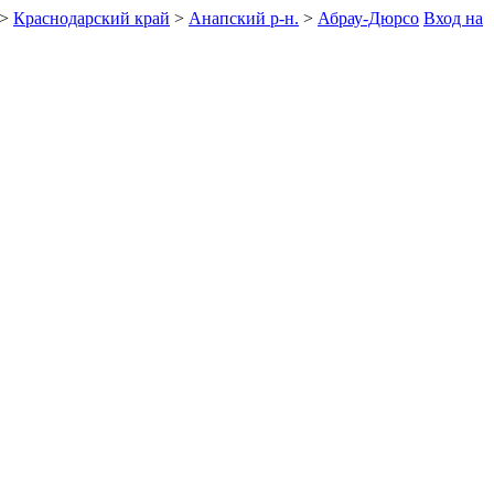
>
Краснодарский край
>
Анапский р-н.
>
Абрау-Дюрсо
Вход на