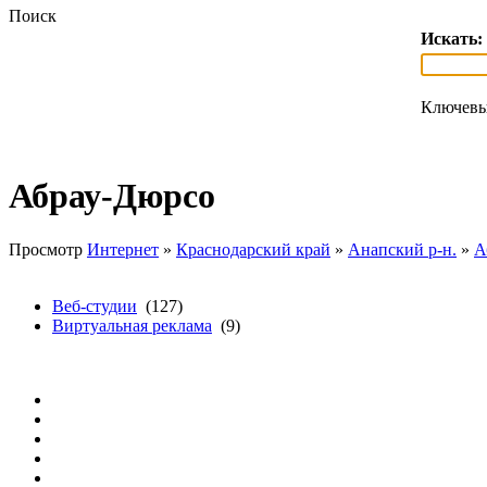
Поиск
Искать:
Ключевы
Абрау-Дюрсо
Просмотр
Интернет
»
Краснодарский край
»
Анапский р-н.
»
А
Веб-студии
(127)
Виртуальная реклама
(9)