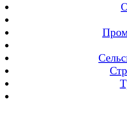
О
Пром
Сельс
Стр
Т