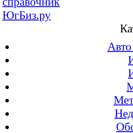
Ка
Авто
М
Мет
Нед
Об