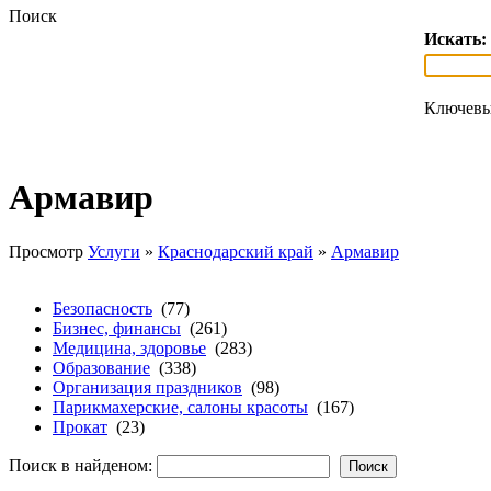
Поиск
Искать:
Ключевы
Армавир
Просмотр
Услуги
»
Краснодарский край
»
Армавир
Безопасность
(77)
Бизнес, финансы
(261)
Медицина, здоровье
(283)
Образование
(338)
Организация праздников
(98)
Парикмахерские, салоны красоты
(167)
Прокат
(23)
Поиск в найденом: