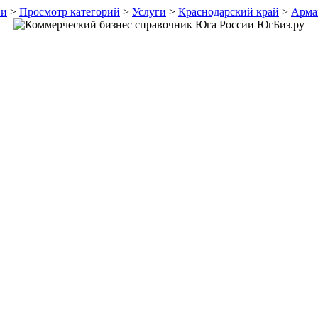
ии
>
Просмотр категорий
>
Услуги
>
Краснодарский край
>
Арма