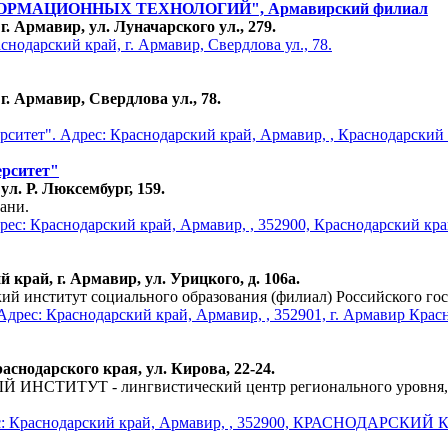
МАЦИОННЫХ ТЕХНОЛОГИЙ", Армавирский филиал
. Армавир, ул. Луначарского ул., 279.
. Армавир, Свердлова ул., 78.
ерситет"
л. Р. Люксембург, 159.
ани.
край, г. Армавир, ул. Урицкого, д. 106а.
й институт социального образования (филиал) Российского гос
аснодарского края, ул. Кирова, 22-24.
 - лингвистический центр регионального уровня, где из