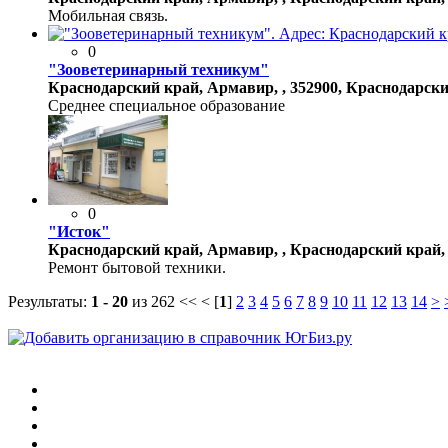
Мобильная связь.
0
"Зооветеринарный техникум"
Краснодарский край, Армавир, , 352900, Краснодарский
Среднее специальное образование
0
"Исток"
Краснодарский край, Армавир, , Краснодарский край, г
Ремонт бытовой техники.
Результаты:
1 - 20
из 262
<< < [
1
]
2
3
4
5
6
7
8
9
10
11
12
13
14
>