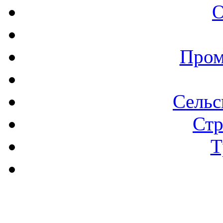
О
Пром
Сельс
Стр
Т