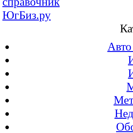
Ка
Авто
М
Мет
Нед
Об