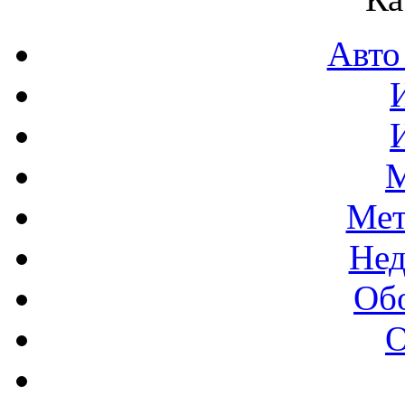
Авто
М
Мет
Нед
Об
О