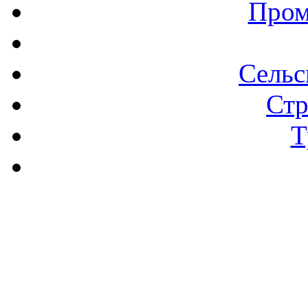
Пром
Сельс
Стр
Т