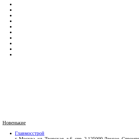
Новенькие
Главмосстрой
г. Москва, ул. Тверская, д.6, стр. 2 125009 Другое,
Строите