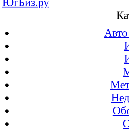
Ка
Авто
М
Мет
Нед
Об
О