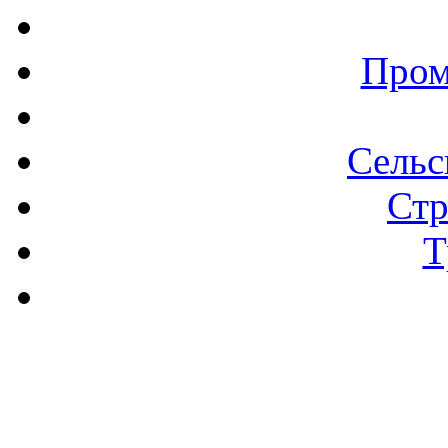
Пром
Сельс
Стр
Т