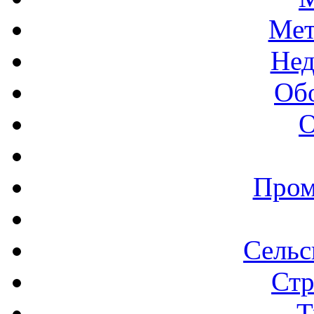
Мет
Нед
Об
О
Пром
Сельс
Стр
Т