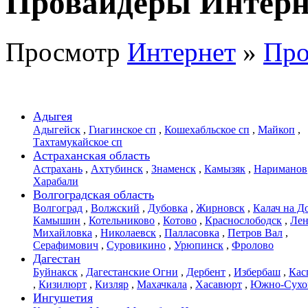
Провайдеры Интерн
Просмотр
Интернет
»
Про
Адыгея
Адыгейск
,
Гиагинское сп
,
Кошехабльское сп
,
Майкоп
,
Тахтамукайское сп
Астраханская область
Астрахань
,
Ахтубинск
,
Знаменск
,
Камызяк
,
Нариманов
Харабали
Волгоградская область
Волгоград
,
Волжский
,
Дубовка
,
Жирновск
,
Калач на Д
Камышин
,
Котельниково
,
Котово
,
Краснослободск
,
Лен
Михайловка
,
Николаевск
,
Палласовка
,
Петров Вал
,
Серафимович
,
Суровикино
,
Урюпинск
,
Фролово
Дагестан
Буйнакск
,
Дагестанские Огни
,
Дербент
,
Избербаш
,
Кас
,
Кизилюрт
,
Кизляр
,
Махачкала
,
Хасавюрт
,
Южно-Сухо
Ингушетия