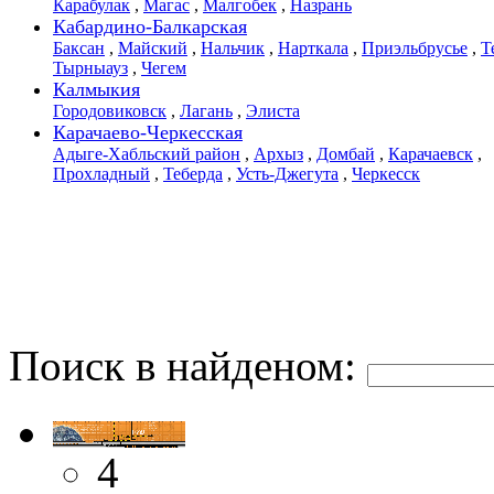
Карабулак
,
Магас
,
Малгобек
,
Назрань
Кабардино-Балкарская
Баксан
,
Майский
,
Нальчик
,
Нарткала
,
Приэльбрусье
,
Т
Тырныауз
,
Чегем
Калмыкия
Городовиковск
,
Лагань
,
Элиста
Карачаево-Черкесская
Адыге-Хабльский район
,
Архыз
,
Домбай
,
Карачаевск
,
Прохладный
,
Теберда
,
Усть-Джегута
,
Черкесск
Поиск в найденом:
4