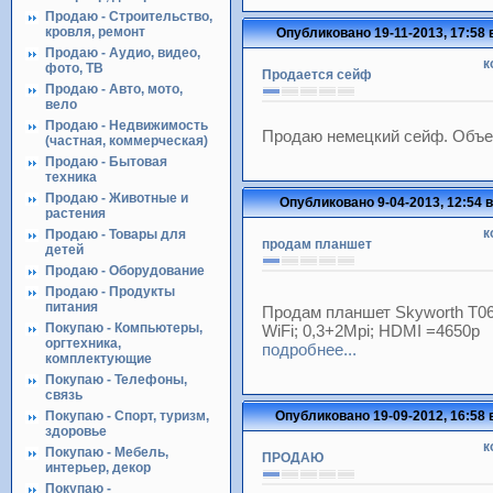
Продаю - Строительство,
кровля, ремонт
Опубликовано 19-11-2013, 17:58 
Продаю - Аудио, видео,
к
фото, ТВ
Продается сейф
Продаю - Авто, мото,
вело
Продаю - Недвижимость
Продаю немецкий сейф. Объем
(частная, коммерческая)
Продаю - Бытовая
техника
Продаю - Животные и
Опубликовано 9-04-2013, 12:54 в
растения
к
Продаю - Товары для
продам планшет
детей
Продаю - Оборудование
Продаю - Продукты
питания
Продам планшет Skyworth T0
Покупаю - Компьютеры,
WiFi; 0,3+2Mpi; HDMI =4650р
оргтехника,
подробнее...
комплектующие
Покупаю - Телефоны,
связь
Покупаю - Спорт, туризм,
Опубликовано 19-09-2012, 16:58 
здоровье
к
Покупаю - Мебель,
ПРОДАЮ
интерьер, декор
Покупаю -