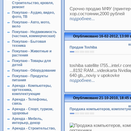
Строительство, кровля,
ремонт
Срочно продаю МФУ (принтер
Покупаю - Аудио, видео,
хор.состоянии,2000 рублей
фото, ТВ
подробнее...
Покупаю - Авто, мото,
вело
Покупаю - Недвижимость
(частная, коммерческая)
Опубликовано 16-02-2012, 13:00 
Покупаю - Бытовая
к
техника
Продам Toshiba
Покупаю - Животные и
растения
Покупаю - Товары для
детей
toshiba satellite l755...intel.r
...8192 RAM...videokarta Nvidia
Покупаю - Оборудование
640 gb,,,noviy v upokovke
Покупаю - Продукты
подробнее...
питания
Аренда - Компьютеры,
оргтехника,
комплектующие
Опубликовано 21-10-2010, 18:45 
Аренда - Телефоны,
связь
к
Аренда - Спорт, туризм,
Продажа компьютеров, комплетующ
здоровье
Аренда - Мебель,
интерьер, декор
Аренда - Строительство,