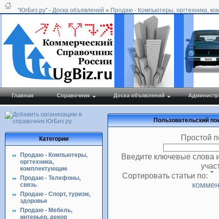
"ЮгБиз.ру"
-
Доска объявлений
»
Продаю - Компьютеры, оргтехника, к
Главная
Справочник
Доска объявлений
Администр
Пользовательский пои
Простой п
Категории
Продаю - Компьютеры,
Введите ключевые слова 
оргтехника,
учас
комплектующие
Сортировать статьи по:
Продаю - Телефоны,
коммен
связь
Продаю - Спорт, туризм,
здоровье
Продаю - Мебель,
интерьер, декор