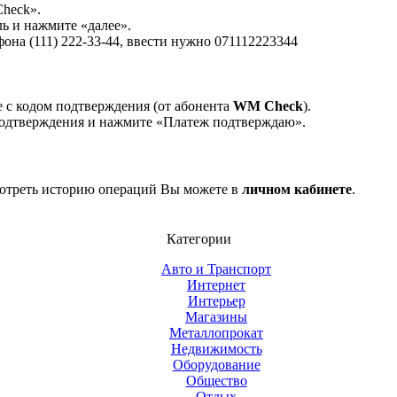
Check».
ь и нажмите «далее».
она (111) 222-33-44, ввести нужно 071112223344
 с кодом подтверждения (от абонента
W
M Check
).
подтверждения и нажмите «Платеж подтверждаю».
мотреть историю операций Вы можете в
личном кабин
ете
.
Категории
Авто и Транспорт
Интернет
Интерьер
Магазины
Металлопрокат
Недвижимость
Оборудование
Общество
Отдых