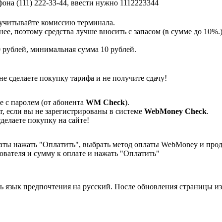
она (111) 222-33-44, ввести нужно 1112223344
 учитывайте комиссию терминала.
анее, поэтому средства лучше вносить с запасом (в сумме до 10%
 рублей, минимальная сумма 10 рублей.
не сделаете покупку тарифа и не получите сдачу!
с паролем (от абонента
WM Ch
eck
).
, если вы не зарегистрированы в системе
WebMoney Che
ck
.
делаете покупку на сайте!
латы нажать "Оплатить", выбрать метод оплаты WebMoney и про
ователя и сумму к оплате и нажать "Оплатить"
ь язык предпочтения на русский. После обновления страницы 