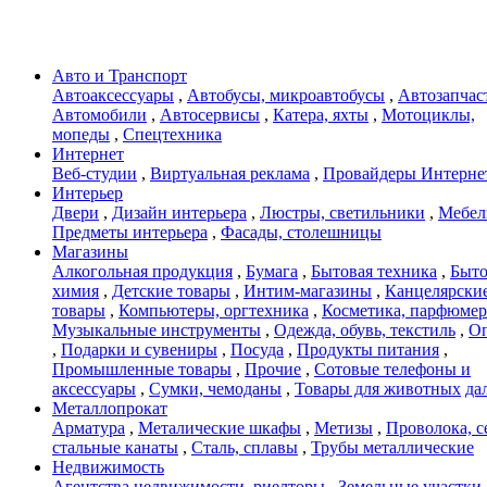
Авто и Транспорт
Автоаксессуары
,
Автобусы, микроавтобусы
,
Автозапчас
Автомобили
,
Автосервисы
,
Катера, яхты
,
Мотоциклы,
мопеды
,
Спецтехника
Интернет
Веб-студии
,
Виртуальная реклама
,
Провайдеры Интерне
Интерьер
Двери
,
Дизайн интерьера
,
Люстры, светильники
,
Мебел
Предметы интерьера
,
Фасады, столешницы
Магазины
Алкогольная продукция
,
Бумага
,
Бытовая техника
,
Быто
химия
,
Детские товары
,
Интим-магазины
,
Канцелярски
товары
,
Компьютеры, оргтехника
,
Косметика, парфюмер
Музыкальные инструменты
,
Одежда, обувь, текстиль
,
О
,
Подарки и сувениры
,
Посуда
,
Продукты питания
,
Промышленные товары
,
Прочие
,
Сотовые телефоны и
аксессуары
,
Сумки, чемоданы
,
Товары для животных
дал
Металлопрокат
Арматура
,
Металические шкафы
,
Метизы
,
Проволока, с
стальные канаты
,
Сталь, сплавы
,
Трубы металлические
Недвижимость
Агентства недвижимости, риелторы
,
Земельные участки