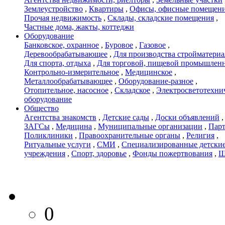
Землеустройство
,
Квартиры
,
Офисы, офисные помещен
Прочая недвижимость
,
Склады, складские помещения
,
Частные дома, жакты, коттеджи
Оборудование
Банковское, охранное
,
Буровое
,
Газовое
,
Деревообрабатывающее
,
Для производства стройматери
Для спорта, отдыха
,
Для торговой, пищевой промышлен
Контрольно-измерительное
,
Медицинское
,
Металлообрабатывающее
,
Оборудование-разное
,
Отопительное, насосное
,
Складское
,
Электросветотехни
оборудование
Общество
Агентства знакомств
,
Детские сады
,
Доски объявлений
,
ЗАГСы
,
Медицина
,
Муниципальные организации
,
Пар
Поликлиники
,
Правоохранительные органы
,
Религия
,
Ритуальные услуги
,
СМИ
,
Специализированные детски
учреждения
,
Спорт, здоровье
,
Фонды пожертвования
,
Ш
0