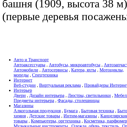
башня (1909, высота 38 м
(первые деревья посажены
Авто и Транспорт
Автоаксессуары
,
Автобусы, микроавтобусы
,
Автозапчас
Автомобили
,
Автосервисы
,
Катера, яхты
,
Мотоциклы,
мопеды
,
Спецтехника
Интернет
Веб-студии
,
Виртуальная реклама
,
Провайдеры Интерне
Интерьер
Двери
,
Дизайн интерьера
,
Люстры, светильники
,
Мебел
Предметы интерьера
,
Фасады, столешницы
Магазины
Алкогольная продукция
,
Бумага
,
Бытовая техника
,
Быто
химия
,
Детские товары
,
Интим-магазины
,
Канцелярски
товары
,
Компьютеры, оргтехника
,
Косметика, парфюмер
Музыкальные инструменты
,
Одежда, обувь, текстиль
,
О