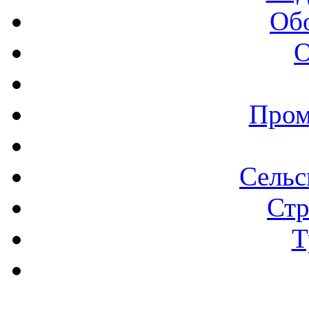
Об
О
Пром
Сельс
Стр
Т