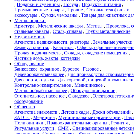
,
Подарки и сувениры
,
Посуда
,
Продукты питания
,
Промышленные товары
,
Прочие
,
Сотовые телефоны и
аксессуары
,
Сумки, чемоданы
,
Товары для животных
дал
Металлопрокат
Арматура
,
Металические шкафы
,
Метизы
,
Проволока, с
стальные канаты
,
Сталь, сплавы
,
Трубы металлические
Недвижимость
Агентства недвижимости, риелторы
,
Земельные участки
Землеустройство
,
Квартиры
,
Офисы, офисные помещен
Прочая недвижимость
,
Склады, складские помещения
,
Частные дома, жакты, коттеджи
Оборудование
Банковское, охранное
,
Буровое
,
Газовое
,
Деревообрабатывающее
,
Для производства стройматери
Для спорта, отдыха
,
Для торговой, пищевой промышлен
Контрольно-измерительное
,
Медицинское
,
Металлообрабатывающее
,
Оборудование-разное
,
Отопительное, насосное
,
Складское
,
Электросветотехни
оборудование
Общество
Агентства знакомств
,
Детские сады
,
Доски объявлений
,
ЗАГСы
,
Медицина
,
Муниципальные организации
,
Пар
Поликлиники
,
Правоохранительные органы
,
Религия
,
Ритуальные услуги
,
СМИ
,
Специализированные детски
учреждения
,
Спорт, здоровье
,
Фонды пожертвования
,
Ш