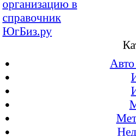
Ка
Авто
М
Мет
Нед