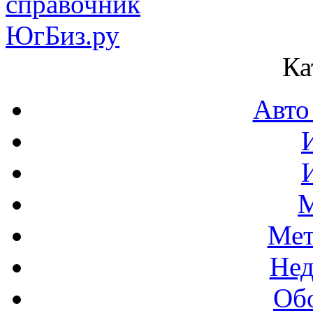
Ка
Авто
М
Мет
Нед
Об