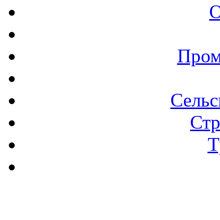
О
Пром
Сельс
Стр
Т