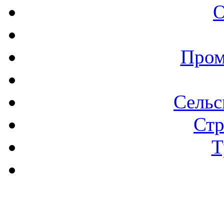
О
Пром
Сельс
Стр
Т