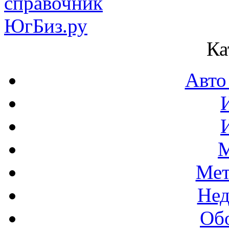
Ка
Авто
М
Мет
Нед
Об