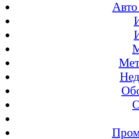
Авто
М
Мет
Нед
Об
О
Пром