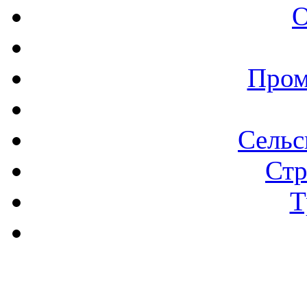
О
Пром
Сельс
Стр
Т