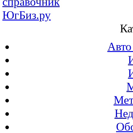
Ка
Авто
М
Мет
Нед
Об