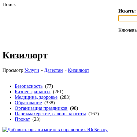
Поиск
Искать:
Ключевы
Кизилюрт
Просмотр
Услуги
»
Дагестан
»
Кизилюрт
Безопасность
(77)
Бизнес, финансы
(261)
Медицина, здоровье
(283)
Образование
(338)
Организация праздников
(98)
Парикмахерские, салоны красоты
(167)
Прокат
(23)