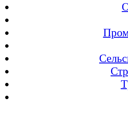
О
Пром
Сельс
Стр
Т