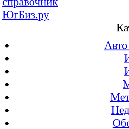
Ка
Авто
М
Мет
Нед
Об