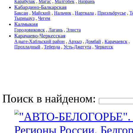
Карабулак
,
Магас
,
Малгобек
,
Назрань
Кабардино-Балкарская
Баксан
,
Майский
,
Нальчик
,
Нарткала
,
Приэльбрусье
,
Т
Тырныауз
,
Чегем
Калмыкия
Городовиковск
,
Лагань
,
Элиста
Карачаево-Черкесская
Адыге-Хабльский район
,
Архыз
,
Домбай
,
Карачаевск
,
Прохладный
,
Теберда
,
Усть-Джегута
,
Черкесск
Поиск в найденом: