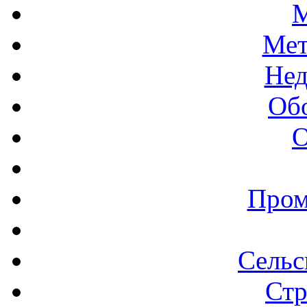
М
Мет
Нед
Об
О
Пром
Сельс
Стр