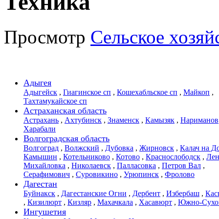
Техника
Просмотр
Сельское хозяй
Адыгея
Адыгейск
,
Гиагинское сп
,
Кошехабльское сп
,
Майкоп
,
Тахтамукайское сп
Астраханская область
Астрахань
,
Ахтубинск
,
Знаменск
,
Камызяк
,
Нариманов
Харабали
Волгоградская область
Волгоград
,
Волжский
,
Дубовка
,
Жирновск
,
Калач на Д
Камышин
,
Котельниково
,
Котово
,
Краснослободск
,
Лен
Михайловка
,
Николаевск
,
Палласовка
,
Петров Вал
,
Серафимович
,
Суровикино
,
Урюпинск
,
Фролово
Дагестан
Буйнакск
,
Дагестанские Огни
,
Дербент
,
Избербаш
,
Кас
,
Кизилюрт
,
Кизляр
,
Махачкала
,
Хасавюрт
,
Южно-Сухо
Ингушетия