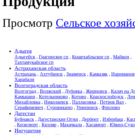
Продукция
Просмотр
Сельское хозяй
Адыгея
Адыгейск
,
Гиагинское сп
,
Кошехабльское сп
,
Майкоп
,
Тахтамукайское сп
Астраханская область
Астрахань
,
Ахтубинск
,
Знаменск
,
Камызяк
,
Нариманов
Харабали
Волгоградская область
Волгоград
,
Волжский
,
Дубовка
,
Жирновск
,
Калач на Д
Камышин
,
Котельниково
,
Котово
,
Краснослободск
,
Лен
Михайловка
,
Николаевск
,
Палласовка
,
Петров Вал
,
Серафимович
,
Суровикино
,
Урюпинск
,
Фролово
Дагестан
Буйнакск
,
Дагестанские Огни
,
Дербент
,
Избербаш
,
Кас
,
Кизилюрт
,
Кизляр
,
Махачкала
,
Хасавюрт
,
Южно-Сухо
Ингушетия