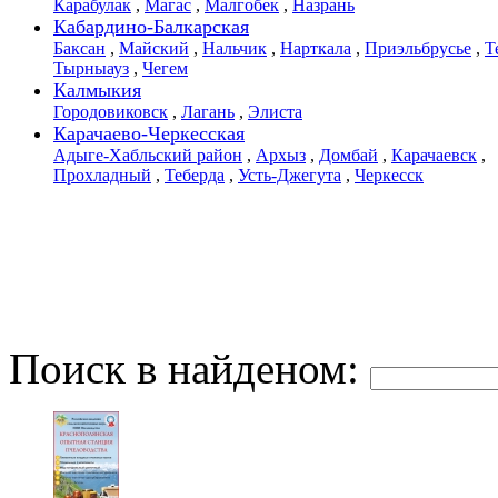
Карабулак
,
Магас
,
Малгобек
,
Назрань
Кабардино-Балкарская
Баксан
,
Майский
,
Нальчик
,
Нарткала
,
Приэльбрусье
,
Т
Тырныауз
,
Чегем
Калмыкия
Городовиковск
,
Лагань
,
Элиста
Карачаево-Черкесская
Адыге-Хабльский район
,
Архыз
,
Домбай
,
Карачаевск
,
Прохладный
,
Теберда
,
Усть-Джегута
,
Черкесск
Поиск в найденом: