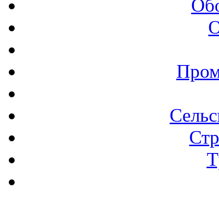
Об
О
Пром
Сельс
Стр
Т