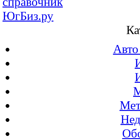
Ка
Авто
М
Мет
Нед
Об