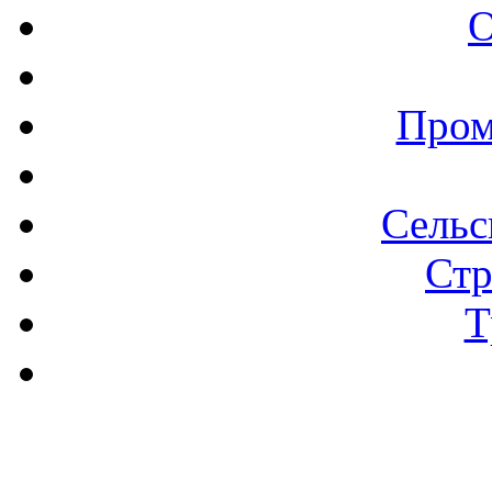
О
Пром
Сельс
Стр
Т