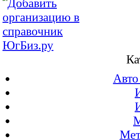
Ка
Авто
М
Мет