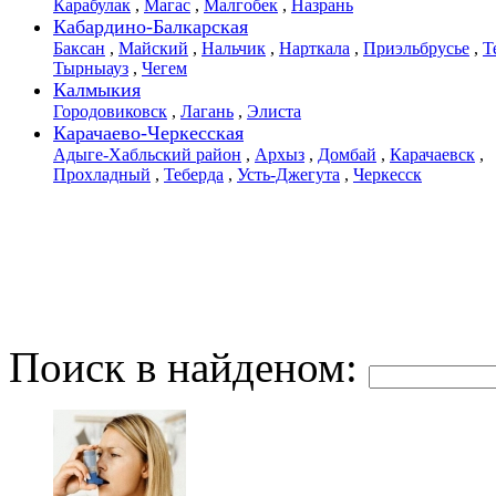
Карабулак
,
Магас
,
Малгобек
,
Назрань
Кабардино-Балкарская
Баксан
,
Майский
,
Нальчик
,
Нарткала
,
Приэльбрусье
,
Т
Тырныауз
,
Чегем
Калмыкия
Городовиковск
,
Лагань
,
Элиста
Карачаево-Черкесская
Адыге-Хабльский район
,
Архыз
,
Домбай
,
Карачаевск
,
Прохладный
,
Теберда
,
Усть-Джегута
,
Черкесск
Поиск в найденом: