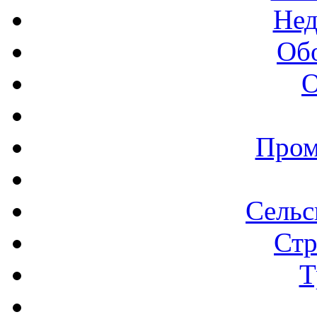
Нед
Об
О
Пром
Сельс
Стр
Т