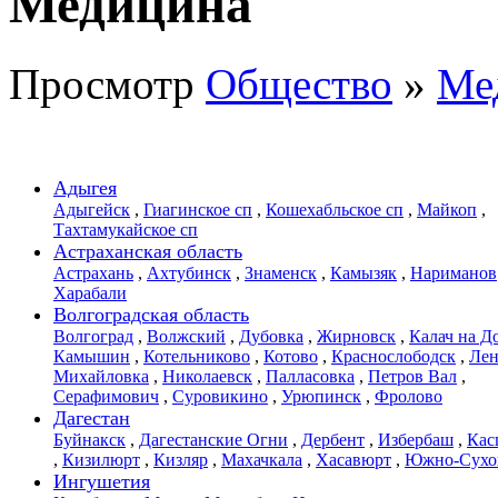
Медицина
Просмотр
Общество
»
Ме
Адыгея
Адыгейск
,
Гиагинское сп
,
Кошехабльское сп
,
Майкоп
,
Тахтамукайское сп
Астраханская область
Астрахань
,
Ахтубинск
,
Знаменск
,
Камызяк
,
Нариманов
Харабали
Волгоградская область
Волгоград
,
Волжский
,
Дубовка
,
Жирновск
,
Калач на Д
Камышин
,
Котельниково
,
Котово
,
Краснослободск
,
Лен
Михайловка
,
Николаевск
,
Палласовка
,
Петров Вал
,
Серафимович
,
Суровикино
,
Урюпинск
,
Фролово
Дагестан
Буйнакск
,
Дагестанские Огни
,
Дербент
,
Избербаш
,
Кас
,
Кизилюрт
,
Кизляр
,
Махачкала
,
Хасавюрт
,
Южно-Сухо
Ингушетия