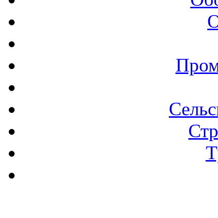
О
Пром
Сельс
Стр
Т