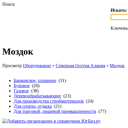
Поиск
Искать:
Ключевы
Моздок
Просмотр
Оборудование
»
Северная Осетия Алания
»
Моздок
Банковское, охранное
(31)
Буровое
(20)
Газовое
(38)
Деревообрабатывающее
(23)
Для производства стройматериалов
(24)
Для спорта, отдыха
(21)
Для торговой, пищевой промышленности
(77)