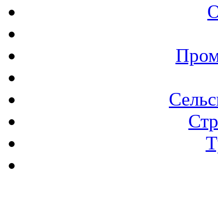
О
Пром
Сельс
Стр
Т