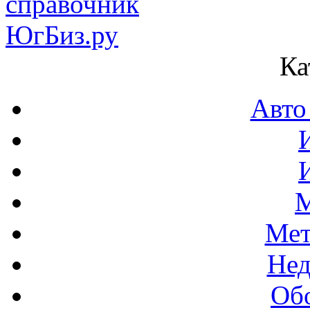
Ка
Авто
М
Мет
Нед
Об