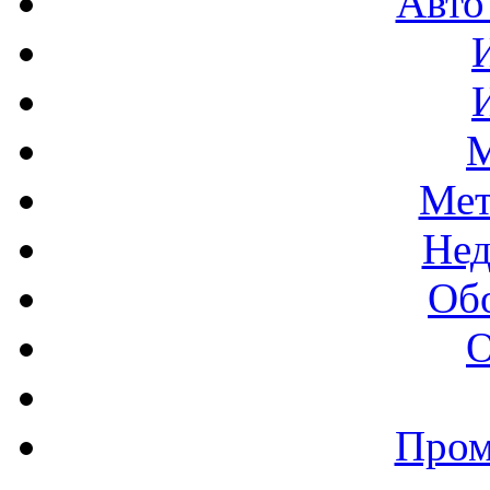
Авто
М
Мет
Нед
Об
О
Пром