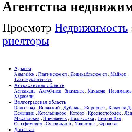
Агентства недвижим
Просмотр
Недвижимость
риелторы
Адыгея
Адыгейск
,
Гиагинское сп
,
Кошехабльское сп
,
Майкоп
,
Тахтамукайское сп
Астраханская область
Астрахань
,
Ахтубинск
,
Знаменск
,
Камызяк
,
Нариманов
Харабали
Волгоградская область
Волгоград
,
Волжский
,
Дубовка
,
Жирновск
,
Калач на Д
Камышин
,
Котельниково
,
Котово
,
Краснослободск
,
Лен
Михайловка
,
Николаевск
,
Палласовка
,
Петров Вал
,
Серафимович
,
Суровикино
,
Урюпинск
,
Фролово
Дагестан