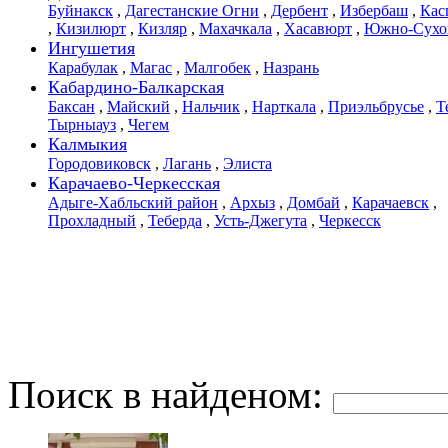
Буйнакск
,
Дагестанские Огни
,
Дербент
,
Избербаш
,
Кас
,
Кизилюрт
,
Кизляр
,
Махачкала
,
Хасавюрт
,
Южно-Сухо
Ингушетия
Карабулак
,
Магас
,
Малгобек
,
Назрань
Кабардино-Балкарская
Баксан
,
Майский
,
Нальчик
,
Нарткала
,
Приэльбрусье
,
Т
Тырныауз
,
Чегем
Калмыкия
Городовиковск
,
Лагань
,
Элиста
Карачаево-Черкесская
Адыге-Хабльский район
,
Архыз
,
Домбай
,
Карачаевск
,
Прохладный
,
Теберда
,
Усть-Джегута
,
Черкесск
Поиск в найденом: