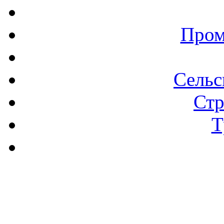
Пром
Сельс
Стр
Т