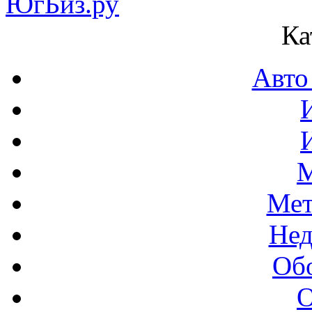
Ка
Авто
М
Мет
Нед
Об
О