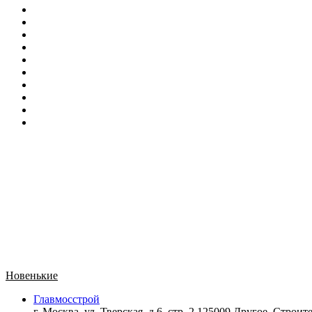
Новенькие
Главмосстрой
г. Москва, ул. Тверская, д.6, стр. 2 125009 Другое,
Строите