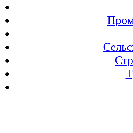
Пром
Сельс
Стр
Т