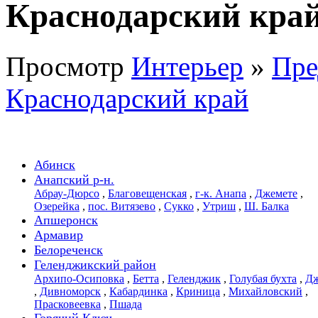
Краснодарский кра
Просмотр
Интерьер
»
Пре
Краснодарский край
Абинск
Анапский р-н.
Абрау-Дюрсо
,
Благовещенская
,
г-к. Анапа
,
Джемете
,
Озерейка
,
пос. Витязево
,
Сукко
,
Утриш
,
Ш. Балка
Апшеронск
Армавир
Белореченск
Геленджикский район
Архипо-Осиповка
,
Бетта
,
Геленджик
,
Голубая бухта
,
Дж
,
Дивноморск
,
Кабардинка
,
Криница
,
Михайловский
,
Прасковеевка
,
Пшада
Горячий Ключ