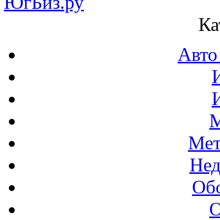
Ка
Авто
М
Мет
Нед
Об
О