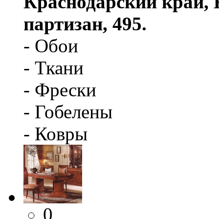
Краснодарский край, 
партизан, 495.
- Обои
- Ткани
- Фрески
- Гобелены
- Ковры
0