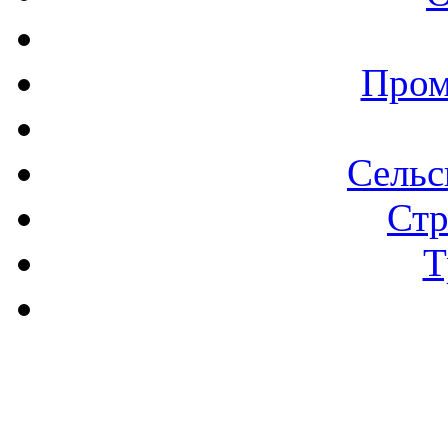
Пром
Сельс
Стр
Т