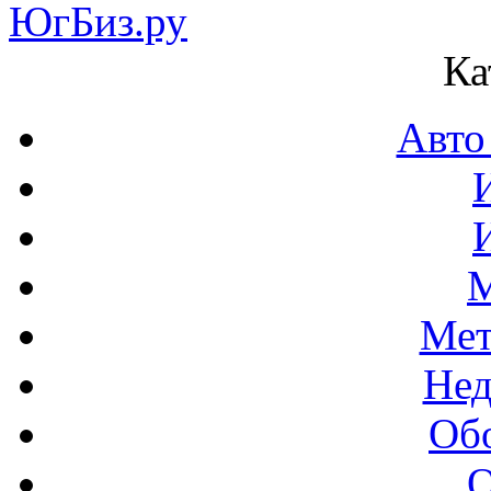
Ка
Авто
М
Мет
Нед
Об
О