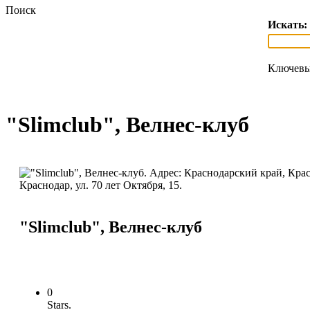
Поиск
Искать:
Ключевы
"Slimclub", Велнес-клуб
"Slimclub", Велнес-клуб
0
Stars.