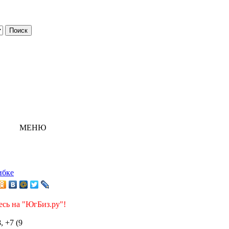
МЕНЮ
ибке
есь на "ЮгБиз.ру"!
, +7 (9