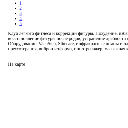
1
2
3
4
5
Клуб легкого фитнеса и коррекции фигуры. Похудение, изба
восстановление фигуры после родов, устранение дряблости 
Оборудование: VacuStep, Slimcare, инфракрасные штаны и о
прессотерапия, виброплатформа, иппотренажер, массажная к
На карте