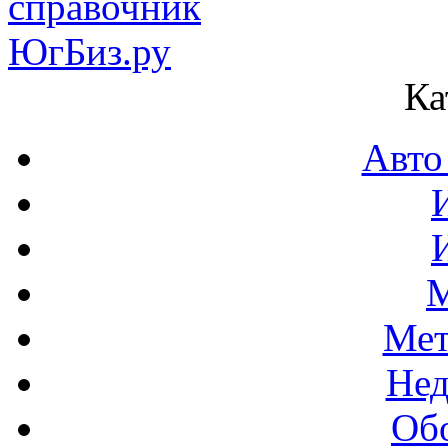
Ка
Авто
М
Мет
Нед
Об