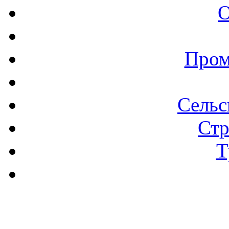
О
Пром
Сельс
Стр
Т