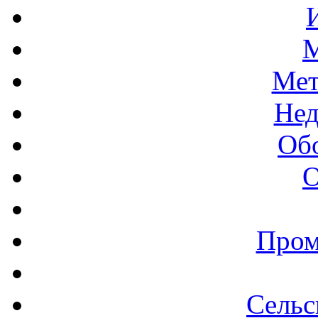
М
Мет
Нед
Об
О
Пром
Сельс